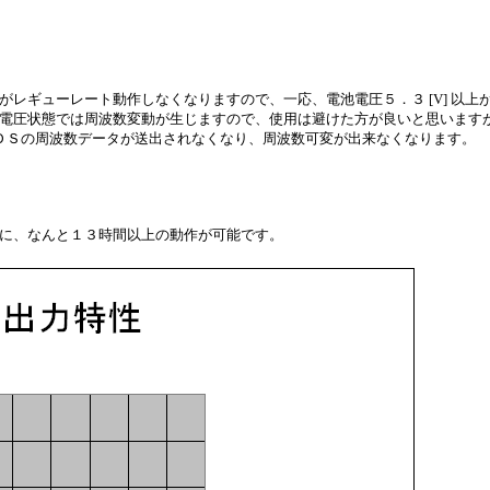
タがレギューレート動作しなくなりますので、一応、電池電圧５．３ [V] 以上
（減電圧状態では周波数変動が生じますので、使用は避けた方が良いと思います
ＤＤＳの周波数データが送出されなくなり、周波数可変が出来なくなります。
までに、なんと１３時間以上の動作が可能です。